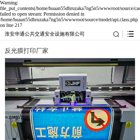
Warning:
file_put_contents(/home/huaan55dhruzaka7ng5n5/wwwroot/source/cac
failed to open stream: Permission denied in
/home/huaan55dhruzaka7ng5n5/wwwroot/source/model/api.class.php
on line 217
淮安华通公共交通安全设施有限公司
反光膜打印厂家