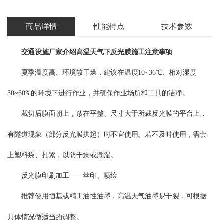
商品详情
性能特点
技术参数
交通设施厂家
介绍高温天气下
反光膜
施工注意事项
夏季温度高、环境较干燥，建议在温度10~36℃、相对湿度
30~60%的环境下进行作业，并确保作业场所和工具的洁净。
裁切后膜面朝上，放在平整、尺寸大于所裁反光膜的平台上，
有隧道现象（部分反光膜拱起）时不宜使用。若不及时使用，需套
上塑料袋、扎紧，以防干燥或潮湿。
反光膜印刷加工——丝印、喷绘
推荐使用恒基或精工油性油墨，高温天气油墨易干裂，可根据
具体情况做适当的调整。