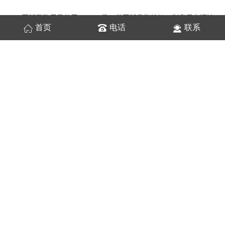
网版目数尽量使用350-400目，若网版目数较粗，则容易出现油
首页
电话
联系
墨开裂现象。
同时，由于天气环境及具体工艺的差异性，在批量使用前，还
需先试用后确认其适用性再做批量加工。