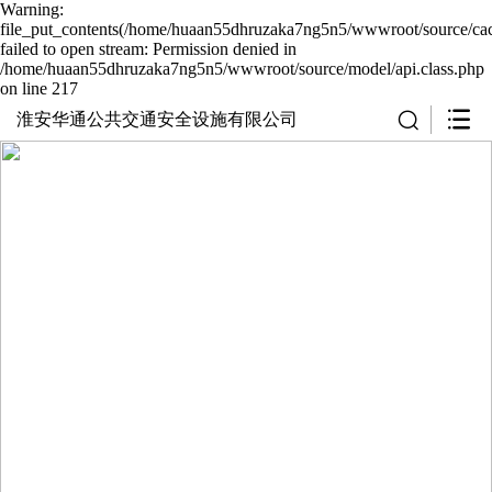
Warning:
file_put_contents(/home/huaan55dhruzaka7ng5n5/wwwroot/source/cac
failed to open stream: Permission denied in
/home/huaan55dhruzaka7ng5n5/wwwroot/source/model/api.class.php
on line 217
淮安华通公共交通安全设施有限公司