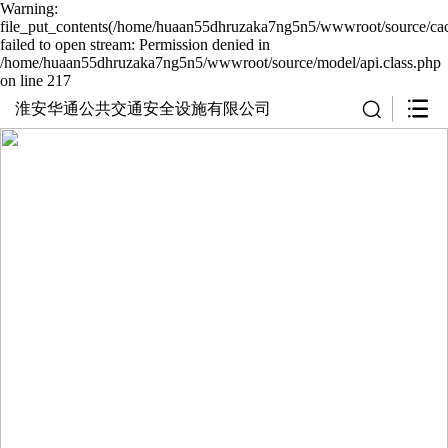
Warning:
file_put_contents(/home/huaan55dhruzaka7ng5n5/wwwroot/source/cac
failed to open stream: Permission denied in
/home/huaan55dhruzaka7ng5n5/wwwroot/source/model/api.class.php
on line 217
淮安华通公共交通安全设施有限公司