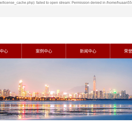
license_cache.php): failed to open stream: Permission denied in /home/huaan5
中心
案例中心
新闻中心
荣