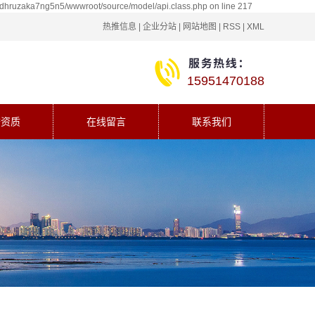
5dhruzaka7ng5n5/wwwroot/source/model/api.class.php on line 217
热推信息
|
企业分站
|
网站地图
|
RSS
|
XML
15951470188
誉资质
在线留言
联系我们