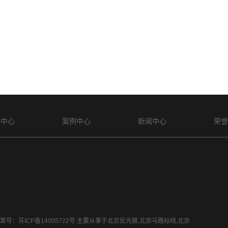
品中心
案例中心
新闻中心
荣誉
 备案号：
苏ICP备14005722号
主要从事于
北京反光膜
,
北京马路标线
,
北京