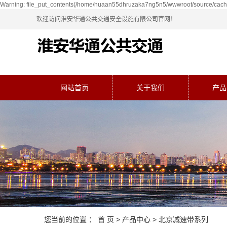
Warning: file_put_contents(/home/huaan55dhruzaka7ng5n5/wwwroot/source/cache/
欢迎访问淮安华通公共交通安全设施有限公司官网！
网站首页
关于我们
产品
您当前的位置 ：
首 页
>
产品中心
>
北京减速带系列