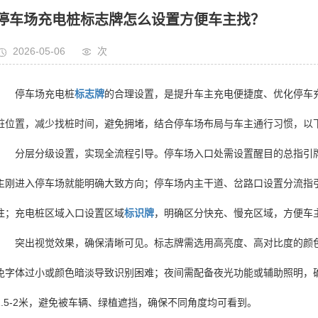
停车场充电桩标志牌怎么设置方便车主找？
2026-05-06
次
停车场充电桩
标志牌
的合理设置，是提升车主充电便捷度、优化停车
桩位置，减少找桩时间，避免拥堵，结合停车场布局与车主通行习惯，以
分层分级设置，实现全流程引导。停车场入口处需设置醒目的总指引
主刚进入停车场就能明确大致方向；停车场内主干道、岔路口设置分流指
往；充电桩区域入口设置区域
标识牌
，明确区分快充、慢充区域，方便车
突出视觉效果，确保清晰可见。标志牌需选用高亮度、高对比度的颜
免字体过小或颜色暗淡导致识别困难；夜间需配备夜光功能或辅助照明，
1.5-2米，避免被车辆、绿植遮挡，确保不同角度均可看到。