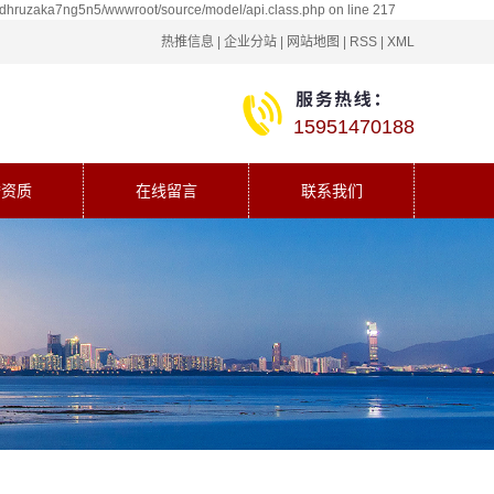
5dhruzaka7ng5n5/wwwroot/source/model/api.class.php on line 217
热推信息
|
企业分站
|
网站地图
|
RSS
|
XML
15951470188
誉资质
在线留言
联系我们