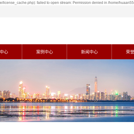
license_cache.php): failed to open stream: Permission denied in /home/huaan5
中心
案例中心
新闻中心
荣