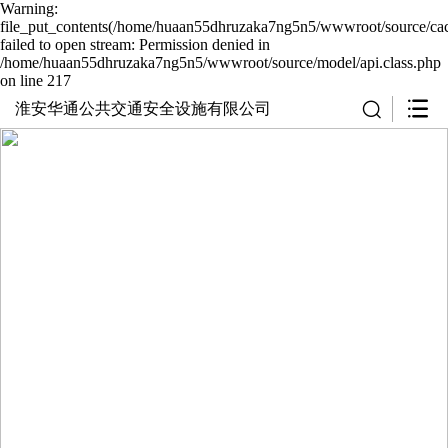
Warning:
file_put_contents(/home/huaan55dhruzaka7ng5n5/wwwroot/source/cac
failed to open stream: Permission denied in
/home/huaan55dhruzaka7ng5n5/wwwroot/source/model/api.class.php
on line 217
淮安华通公共交通安全设施有限公司